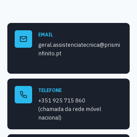
EMAIL
geral.assistenciatecnica@prismi
nfinito.pt
TELEFONE
+351 925 715 860
(chamada da rede móvel
nacional)