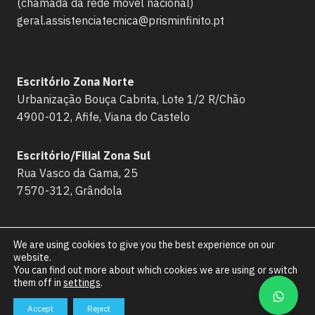
(chamada da rede móvel nacional)
geral.assistenciatecnica@prisminfinito.pt
Escritório Zona Norte
Urbanização Bouça Cabrita, Lote 1/2 R/Chão
4900-012, Afife, Viana do Castelo
Escritório/Filial Zona Sul
Rua Vasco da Gama, 25
7570-312, Grândola
We are using cookies to give you the best experience on our
website.
You can find out more about which cookies we are using or switch
© 2026 Assistência Técnica por
//
PRISMINFINITO
them off in
settings
.
Desenvolvido por
NÍTIDA
Accept
Reject